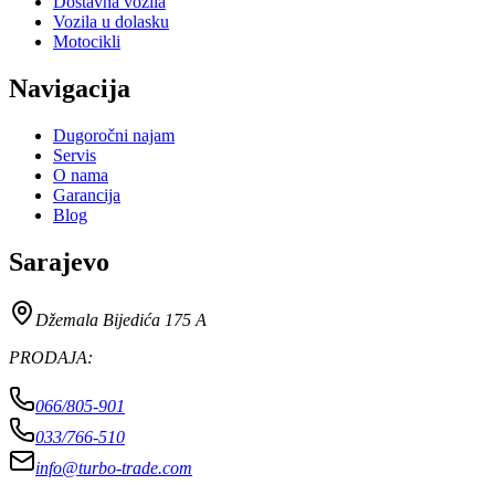
Dostavna vozila
Vozila u dolasku
Motocikli
Navigacija
Dugoročni najam
Servis
O nama
Garancija
Blog
Sarajevo
Džemala Bijedića 175 A
PRODAJA
:
066/805-901
033/766-510
info@turbo-trade.com