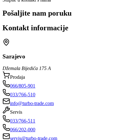
Pošaljite nam poruku
Kontakt informacije
Sarajevo
Džemala Bijedića 175 A
Prodaja
066/805-901
033/766-510
info@turbo-trade.com
Servis
033/766-511
066/202-000
servis@turbo-trade.com