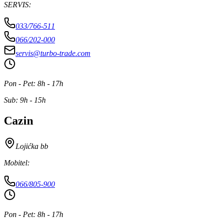
SERVIS
:
033/766-511
066/202-000
servis@turbo-trade.com
Pon - Pet
:
8h - 17h
Sub
:
9h - 15h
Cazin
Lojićka bb
Mobitel
:
066/805-900
Pon - Pet
:
8h - 17h