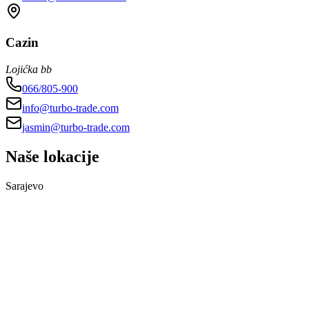
Cazin
Lojićka bb
066/805-900
info@turbo-trade.com
jasmin@turbo-trade.com
Naše lokacije
Sarajevo