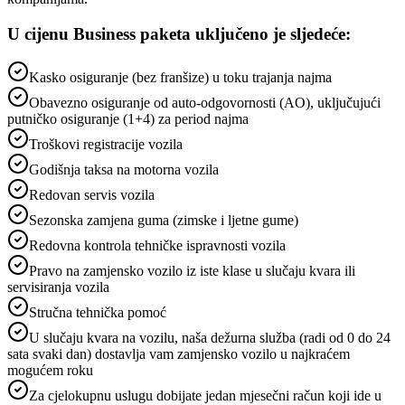
U cijenu Business paketa uključeno je sljedeće:
Kasko osiguranje (bez franšize) u toku trajanja najma
Obavezno osiguranje od auto-odgovornosti (AO), uključujući
putničko osiguranje (1+4) za period najma
Troškovi registracije vozila
Godišnja taksa na motorna vozila
Redovan servis vozila
Sezonska zamjena guma (zimske i ljetne gume)
Redovna kontrola tehničke ispravnosti vozila
Pravo na zamjensko vozilo iz iste klase u slučaju kvara ili
servisiranja vozila
Stručna tehnička pomoć
U slučaju kvara na vozilu, naša dežurna služba (radi od 0 do 24
sata svaki dan) dostavlja vam zamjensko vozilo u najkraćem
mogućem roku
Za cjelokupnu uslugu dobijate jedan mjesečni račun koji ide u