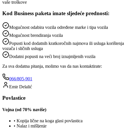
vaše troškove
Kod Business paketa imate sljedeće prednosti:
Mogućnost odabira vozila određene marke i tipa vozila
Mogućnost brendiranja vozila
Popusti kod dodatnih kratkoročnih najmova ili usluga korištenja
vozača i sličnih usluga
Dodatni popusti na veći broj iznajmljenih vozila
Za sva dodatna pitanja, molimo vas da nas kontaktirate:
066/805-901
Emir Delalić
Povlastice
Vojna (od 70% naviše)
•
Kopija lične na koga glasi povlastica
•
Nalaz i mišljenje