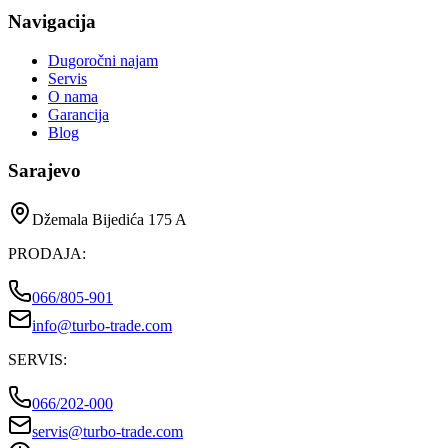
Navigacija
Dugoročni najam
Servis
O nama
Garancija
Blog
Sarajevo
Džemala Bijedića 175 A
PRODAJA
:
066/805-901
info@turbo-trade.com
SERVIS
:
066/202-000
servis@turbo-trade.com