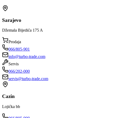
Sarajevo
Džemala Bijedića 175 A
Prodaja
066/805-901
info@turbo-trade.com
Servis
066/202-000
servis@turbo-trade.com
Cazin
Lojićka bb