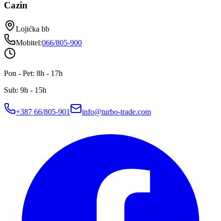
Cazin
Lojićka bb
Mobitel
:
066/805-900
Pon - Pet: 8h - 17h
Sub: 9h - 15h
+387 66/805-901
info@turbo-trade.com