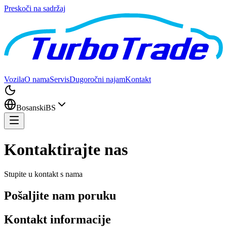
Preskoči na sadržaj
Vozila
O nama
Servis
Dugoročni najam
Kontakt
Bosanski
BS
Kontaktirajte nas
Stupite u kontakt s nama
Pošaljite nam poruku
Kontakt informacije