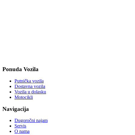
Ponuda Vozila
Putnička vozila
Dostavna vozila
Vozila u dolasku
Motocikli
Navigacija
Dugoročni najam
Servis
O nama