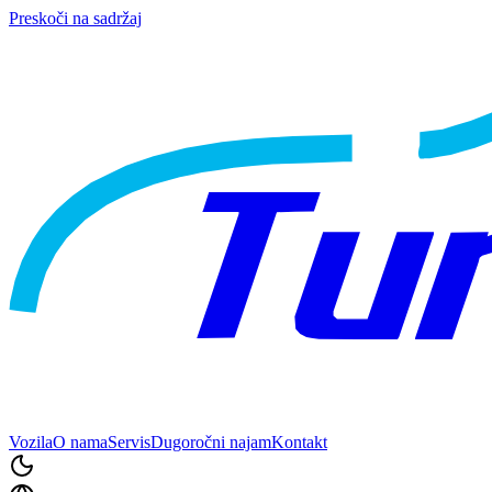
Preskoči na sadržaj
Vozila
O nama
Servis
Dugoročni najam
Kontakt