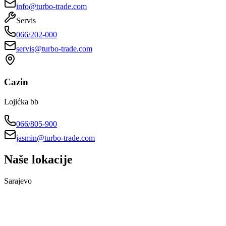
info@turbo-trade.com
Servis
066/202-000
servis@turbo-trade.com
Cazin
Lojićka bb
066/805-900
jasmin@turbo-trade.com
Naše lokacije
Sarajevo