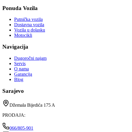
Ponuda Vozila
Putnička vozila
Dostavna vozila
Vozila u dolasku
Motocikli
Navigacija
Dugoročni najam
Servis
O nama
Garancija
Blog
Sarajevo
Džemala Bijedića 175 A
PRODAJA
:
066/805-901