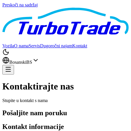
Preskoči na sadržaj
Vozila
O nama
Servis
Dugoročni najam
Kontakt
Bosanski
BS
Kontaktirajte nas
Stupite u kontakt s nama
Pošaljite nam poruku
Kontakt informacije