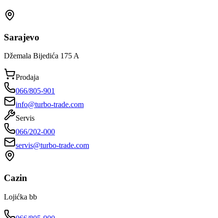
Sarajevo
Džemala Bijedića 175 A
Prodaja
066/805-901
info@turbo-trade.com
Servis
066/202-000
servis@turbo-trade.com
Cazin
Lojićka bb