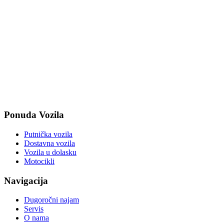
Ponuda Vozila
Putnička vozila
Dostavna vozila
Vozila u dolasku
Motocikli
Navigacija
Dugoročni najam
Servis
O nama