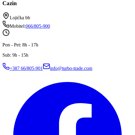
Cazin
Lojićka bb
Mobitel
:
066/805-900
Pon - Pet: 8h - 17h
Sub: 9h - 15h
+387 66/805-901
info@turbo-trade.com